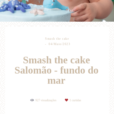
Smash the cake
04/Maio/2023
Smash the cake
Salomão - fundo do
mar
927
visualizações
1
curtidas