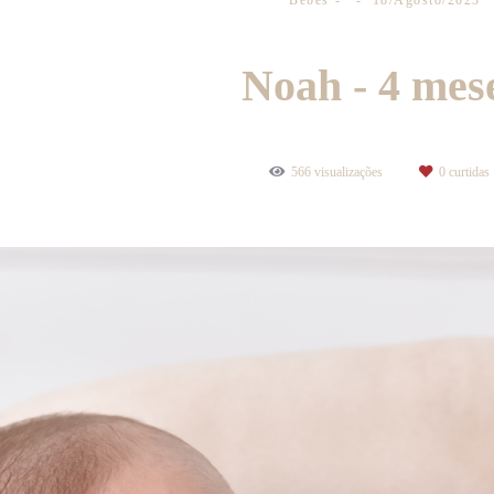
Bebês
18/Agosto/2023
Noah - 4 mes
566
visualizações
0
curtidas