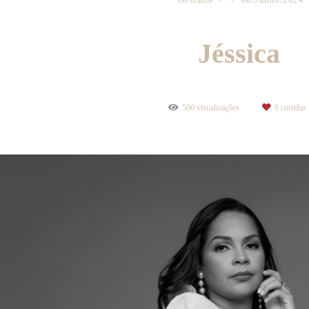
Gestante
06/Junho/2024
Jéssica
506
visualizações
0
curtidas