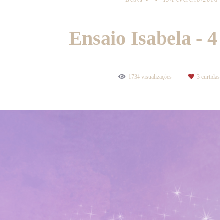
Bebês
15/Fevereiro/2018
Ensaio Isabela - 
1734
visualizações
3
curtidas