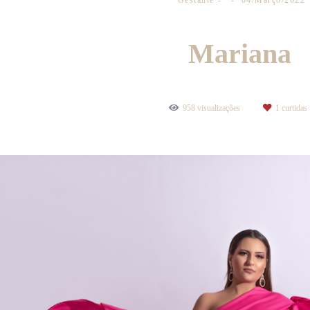
Gestante
04/Março/2022
Mariana
958
visualizações
1
curtidas