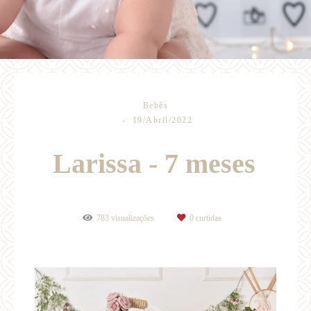
Bebês
19/Abril/2022
Larissa - 7 meses
783
visualizações
0
curtidas