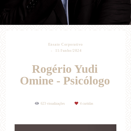
Ensaio Corporativo
11/Junho/2024
Rogério Yudi
Omine - Psicólogo
623
visualizações
4
curtidas