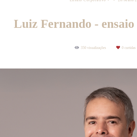
Ensaio Corporativo
20/Maio/
Luiz Fernando - ensaio
350
visualizações
0
curtidas