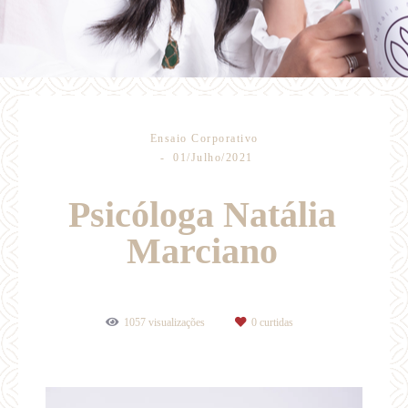
Ensaio Corporativo
01/Julho/2021
Psicóloga Natália
Marciano
1057
visualizações
0
curtidas