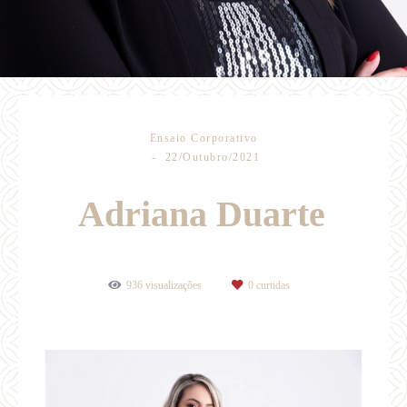
Ensaio Corporativo
22/Outubro/2021
Adriana Duarte
936
visualizações
0
curtidas