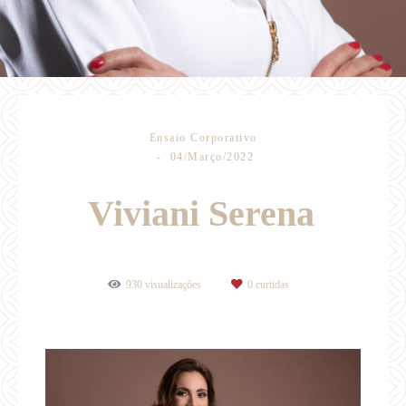
Ensaio Corporativo
04/Março/2022
Viviani Serena
930
visualizações
0
curtidas