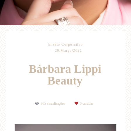
Ensaio Corporativo
29/Março/2022
Bárbara Lippi
Beauty
865
visualizações
0
curtidas