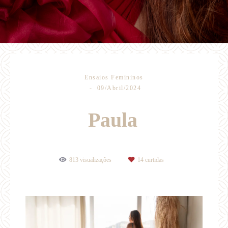
Ensaios Femininos
09/Abril/2024
Paula
813
visualizações
14
curtidas