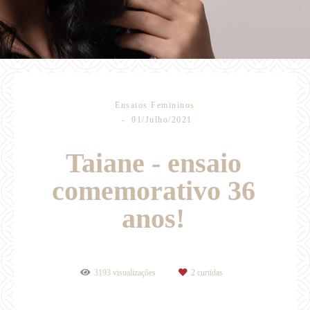
Ensaios Femininos
01/Julho/2021
Taiane - ensaio
comemorativo 36
anos!
3193
visualizações
2
curtidas