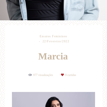
Ensaios Femininos
22/Fevereiro/2022
Marcia
977
visualizações
0
curtidas