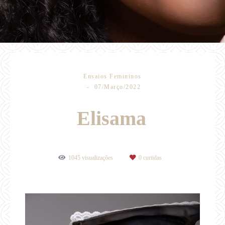
Ensaios Femininos
07/Março/2022
Elisama
1045
visualizações
0
curtidas