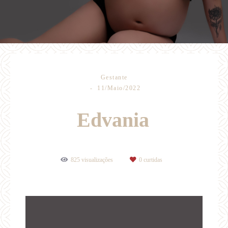
Gestante
11/Maio/2022
Edvania
825
visualizações
0
curtidas