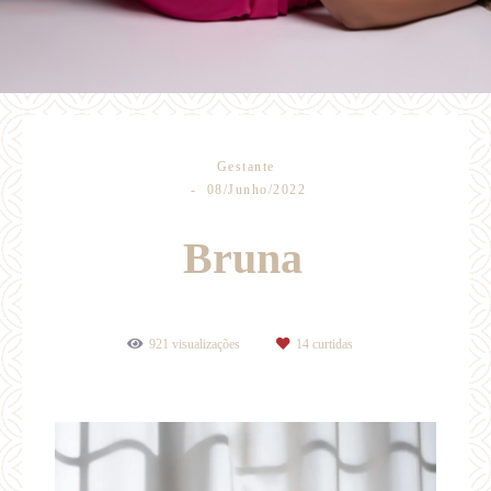
Gestante
08/Junho/2022
Bruna
921
visualizações
14
curtidas