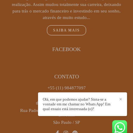
realização. Assim mudou totalmente sua carreira, deixando
para trás o mercado financeiro e investindo em seu sonho,
através de muito estudo...
SAIBA MAIS
FACEBOOK
CONTATO
+55 (11) 984877097
Enviar mensagem
Olá, em que podemos ajudar? Sinta-se a
✕
thaiscastrofotografia@gmail.com
vontade em me chamar no Whats App! Em
qual ensaio está interessada (o)?
Rua Padre Antônio José dos Santos, 449, sala 72 -
Brooklin
São Paulo / SP