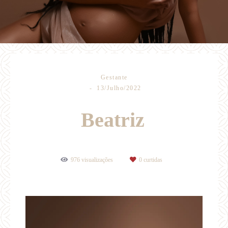
Gestante
13/Julho/2022
Beatriz
976
visualizações
0
curtidas