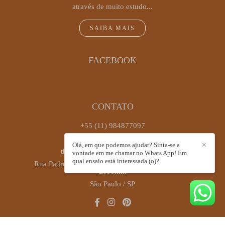
através de muito estudo...
SAIBA MAIS
FACEBOOK
CONTATO
+55 (11) 984877097
Enviar mensagem
Olá, em que podemos ajudar? Sinta-se a
✕
thaiscastrofotografia@gmail.com
vontade em me chamar no Whats App! Em
qual ensaio está interessada (o)?
Rua Padre Antônio José dos Santos, 449, sala 72 -
Brooklin
São Paulo / SP