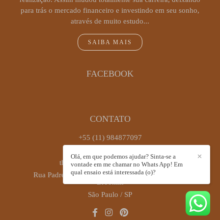
para trás o mercado financeiro e investindo em seu sonho,
através de muito estudo...
SAIBA MAIS
FACEBOOK
CONTATO
+55 (11) 984877097
Enviar mensagem
Olá, em que podemos ajudar? Sinta-se a
✕
thaiscastrofotografia@gmail.com
vontade em me chamar no Whats App! Em
qual ensaio está interessada (o)?
Rua Padre Antônio José dos Santos, 449, sala 72 -
Brooklin
São Paulo / SP