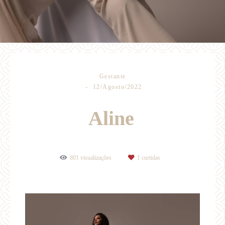
Gestante
12/Agosto/2022
Aline
801
visualizações
1
curtidas