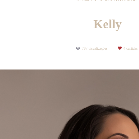
Gestante
09/Fevereiro/202
Kelly
787
visualizações
4
curtidas