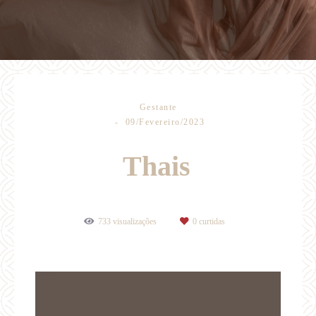
Gestante
09/Fevereiro/2023
Thais
733
visualizações
0
curtidas