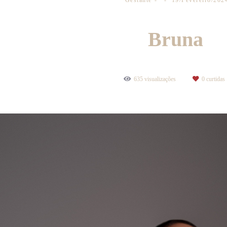
Gestante
19/Fevereiro/202
Bruna
635
visualizações
0
curtidas