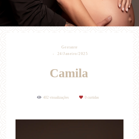
Gestante
24/Janeiro/2025
Camila
402
visualizações
0
curtidas