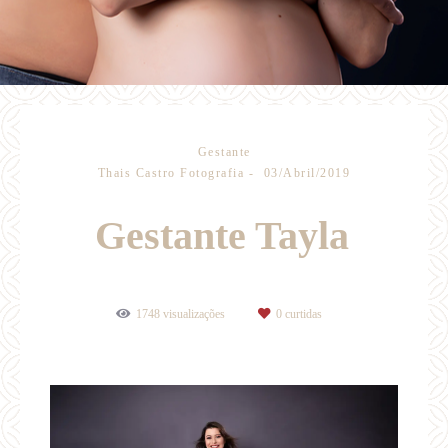
Gestante
Thais Castro Fotografia
03/Abril/2019
Gestante Tayla
1748
visualizações
0
curtidas