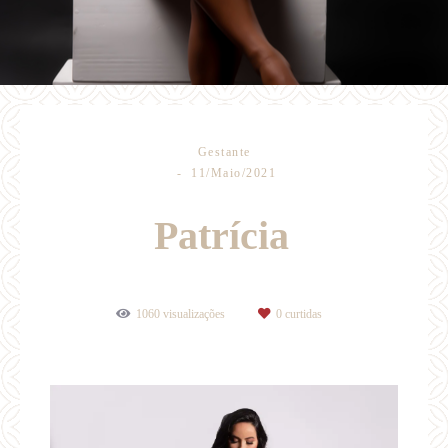
Gestante
11/Maio/2021
Patrícia
1060
visualizações
0
curtidas