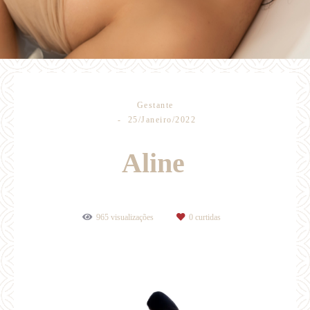
Gestante
25/Janeiro/2022
Aline
965
visualizações
0
curtidas