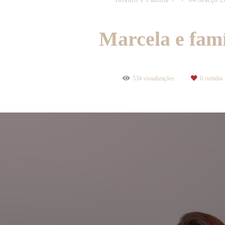
Infantil e Família
04/Março/2
Marcela e famí
534
visualizações
0
curtidas