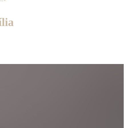
024
lia