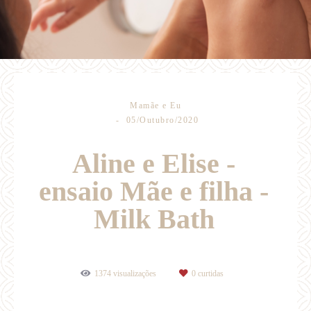
Mamãe e Eu
05/Outubro/2020
Aline e Elise -
ensaio Mãe e filha -
Milk Bath
1374
visualizações
0
curtidas