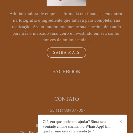
Administradora de empresas formada em finanças, encontrou
na fotografia o ingrediente que faltava para completar sua
realização. Assim mudou totalmente sua carreira, deixando
para trás o mercado financeiro e investindo em seu sonho,
através de muito estudo...
SAIBA MAIS
FACEBOOK
CONTATO
+55 (11) 984877097
Enviar mensagem
Olá, em que podemos ajudar? Sinta-se a
✕
thaiscastrofotografia@gmail.com
vontade em me chamar no Whats App! Em
qual ensaio está interessada (o)?
Rua Padre Antônio José dos Santos, 449, sala 72 -