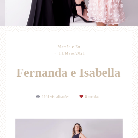
Mamãe e Eu
11/Maio/2021
Fernanda e Isabella
1161
visualizações
0
curtidas