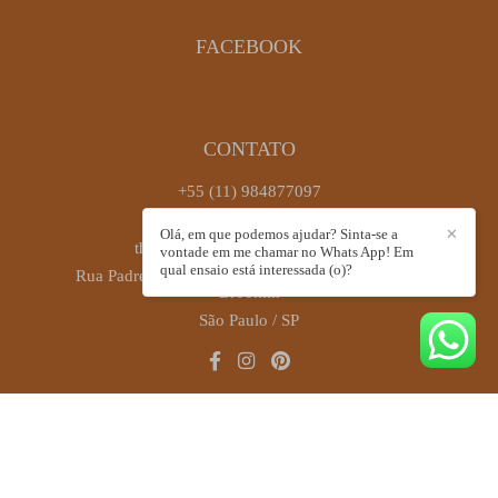
FACEBOOK
CONTATO
+55 (11) 984877097
Enviar mensagem
Olá, em que podemos ajudar? Sinta-se a
✕
thaiscastrofotografia@gmail.com
vontade em me chamar no Whats App! Em
qual ensaio está interessada (o)?
Rua Padre Antônio José dos Santos, 449, sala 72 -
Brooklin
São Paulo / SP
CONTATO