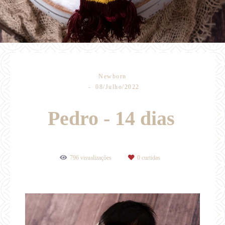
Newborn
08/Julho/2022
Pedro - 14 dias
796
visualizações
0
curtidas