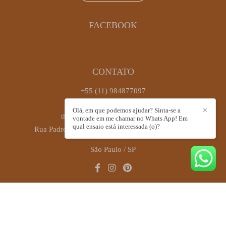
FACEBOOK
CONTATO
+55 (11) 984877097
Enviar mensagem
Olá, em que podemos ajudar? Sinta-se a
✕
thaiscastrofotografia@gmail.com
vontade em me chamar no Whats App! Em
qual ensaio está interessada (o)?
Rua Padre Antônio José dos Santos, 449, sala 72 -
Brooklin
São Paulo / SP
CONTATO