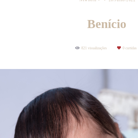
Newborn
28/Julho/2022
Benício
821
visualizações
0
curtidas