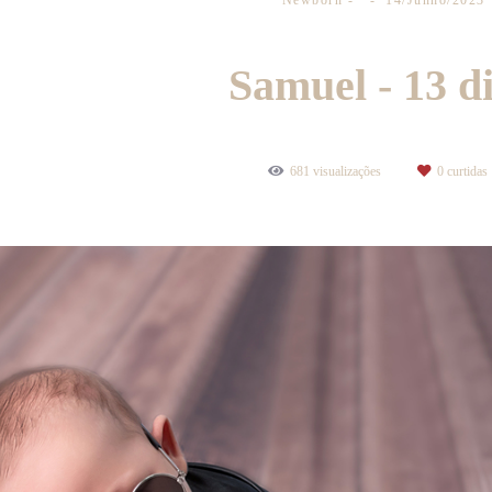
Newborn
14/Junho/2023
Samuel - 13 d
681
visualizações
0
curtidas