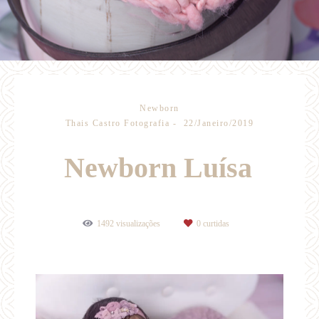
Newborn
Thais Castro Fotografia
22/Janeiro/2019
Newborn Luísa
1492
visualizações
0
curtidas