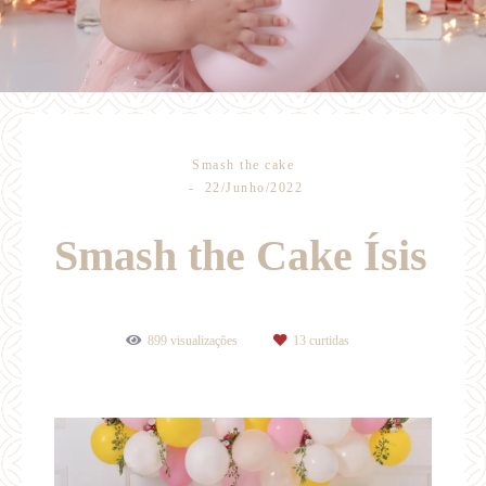
Smash the cake
22/Junho/2022
Smash the Cake Ísis
899
visualizações
13
curtidas