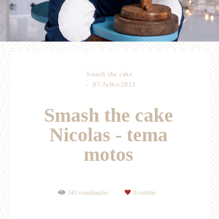
Smash the cake
07/Julho/2023
Smash the cake
Nicolas - tema
motos
543
visualizações
0
curtidas