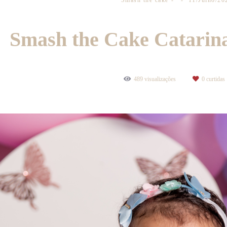
Smash the cake
11/Julho/20
Smash the Cake Catarina
489
visualizações
0
curtidas