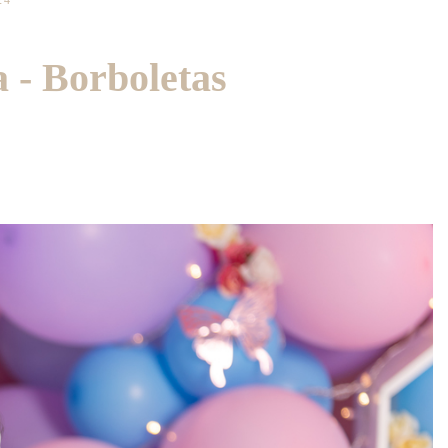
24
 - Borboletas