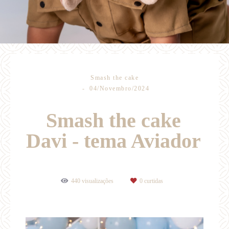
Smash the cake
04/Novembro/2024
Smash the cake
Davi - tema Aviador
440
visualizações
0
curtidas