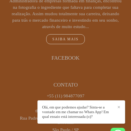
Administradora de empresas formada em finanças, encontrou
na fotografia o ingrediente que faltava para completar sua
realização. Assim mudou totalmente sua carreira, deixando
para trás o mercado financeiro e investindo em seu sonho,
através de muito estudo...
SAIBA MAIS
FACEBOOK
CONTATO
+55 (11) 984877097
Enviar mensagem
Olá, em que podemos ajudar? Sinta-se a
✕
thaiscastrofotografia@gmail.com
vontade em me chamar no Whats App! Em
qual ensaio está interessada (o)?
Rua Padre Antônio José dos Santos, 449, sala 72 -
Brooklin
São Paulo / SP