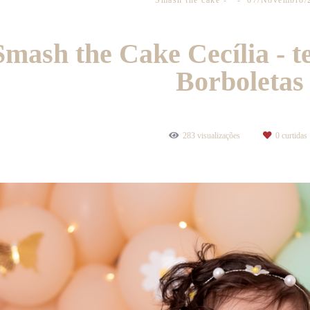
Smash the cake
07/Novembro/
Smash the Cake Cecília - 
Borboletas
283
visualizações
0
curtidas