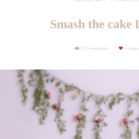
Smash the cake
31/Março/20
Smash the cake 
1215
visualizações
0
curtidas