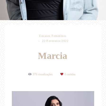
Ensaios Femininos
22/Fevereiro/2022
Marcia
976
visualizações
0
curtidas