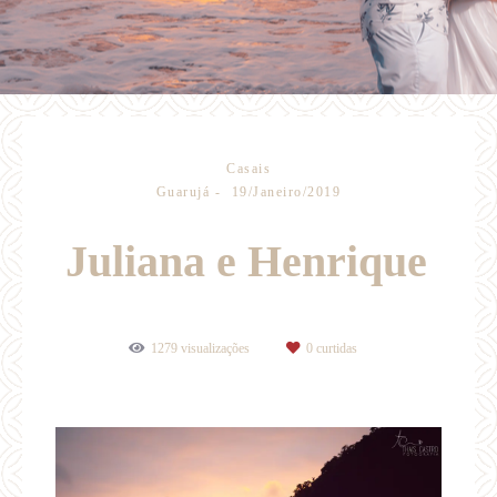
Casais
Guarujá
19/Janeiro/2019
Juliana e Henrique
1279
visualizações
0
curtidas