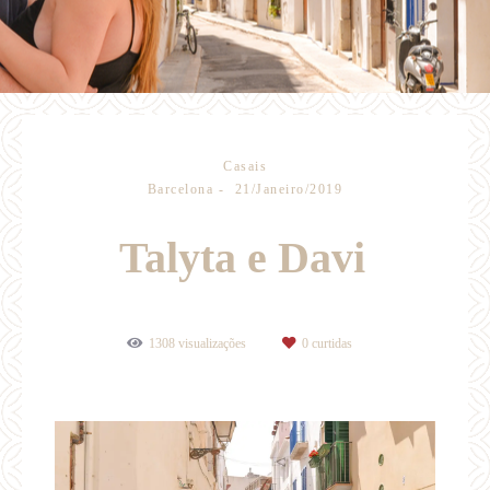
Casais
Barcelona
21/Janeiro/2019
Talyta e Davi
1308
visualizações
0
curtidas