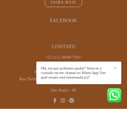
SAIBA MAIS
FACEBOOK
CONTATO
+55 (11) 984877097
Enviar mensagem
Olá, em que podemos ajudar? Sinta-se a
✕
thaiscastrofotografia@gmail.com
vontade em me chamar no Whats App! Em
qual ensaio está interessada (o)?
Rua Padre Antônio José dos Santos, 449, sala 72 -
Brooklin
São Paulo / SP
CONTATO