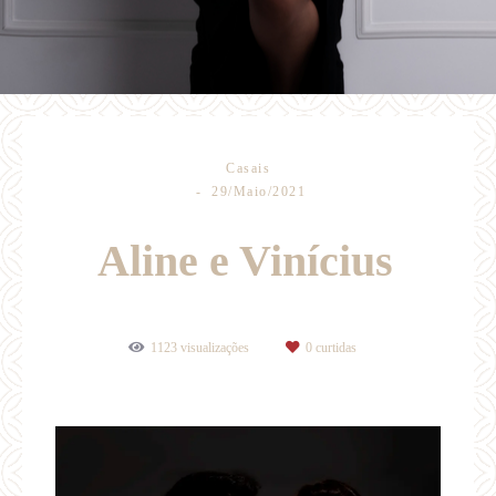
Casais
29/Maio/2021
Aline e Vinícius
1123
visualizações
0
curtidas