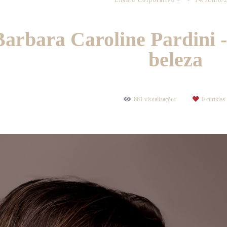
Ensaio Corporativo
14/Julho/
Barbara Caroline Pardini -
beleza
661
visualizações
0
curtidas