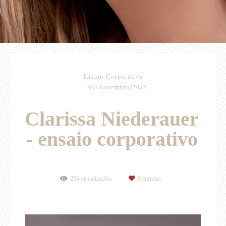
Ensaio Corporativo
07/Novembro/2025
Clarissa Niederauer
- ensaio corporativo
255
visualizações
0
curtidas