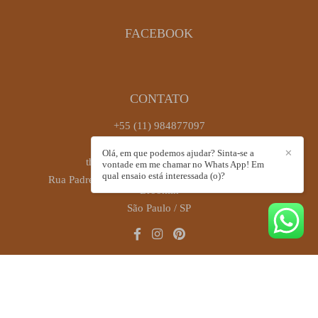
FACEBOOK
CONTATO
+55 (11) 984877097
Enviar mensagem
Olá, em que podemos ajudar? Sinta-se a
✕
thaiscastrofotografia@gmail.com
vontade em me chamar no Whats App! Em
qual ensaio está interessada (o)?
Rua Padre Antônio José dos Santos, 449, sala 72 -
Brooklin
São Paulo / SP
CONTATO