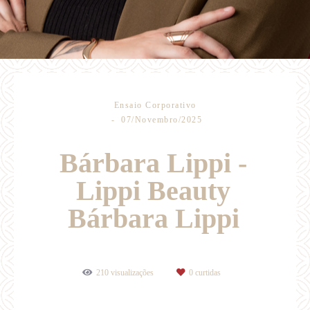
Ensaio Corporativo
07/Novembro/2025
Bárbara Lippi -
Lippi Beauty
Bárbara Lippi
210
visualizações
0
curtidas