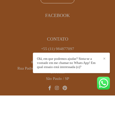
FACEBOOK
CONTATO
+55 (11) 984877097
Enviar mensagem
Olá, em que podemos ajudar? Sinta-se a
✕
thaiscastrofotografia@gmail.com
vontade em me chamar no Whats App! Em
qual ensaio está interessada (o)?
Rua Padre Antônio José dos Santos, 449, sala 72 -
Brooklin
São Paulo / SP
CONTATO