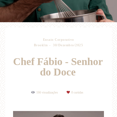
Ensaio Corporativo
Brooklin
30/Dezembro/2025
Chef Fábio - Senhor
do Doce
166
visualizações
0
curtidas