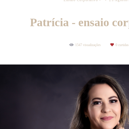
Ensaio Corporativo
21/Agosto
Patrícia - ensaio co
1547
visualizações
0
curtidas